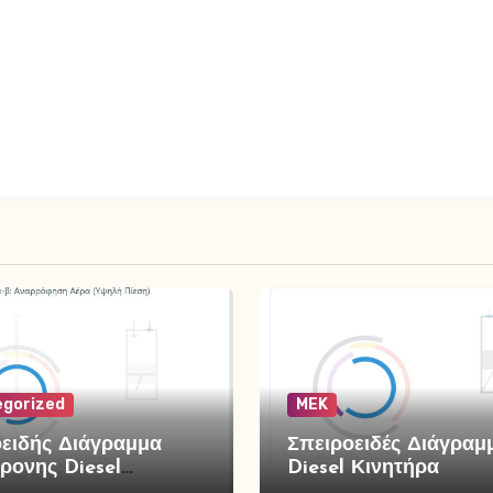
gorized
MEK
ειδής Διάγραμμα
Σπειροειδές Διάγραμ
ρονης Diesel
Diesel Κινητήρα
ής με Υπερπλήρωση