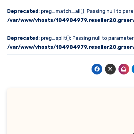
Deprecated
: preg_match_all(): Passing null to par
/var/www/vhosts/184984979.reseller20.grserve
Deprecated
: preg_split(): Passing null to paramete
/var/www/vhosts/184984979.reseller20.grserve