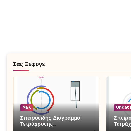
Σας Ξέφυγε
MEK
Uncate
Σπειροειδής Διάγραμμα
Σπειρο
Τετράχρονης
Τετράχ
Βενζινομηχανής
Μηχαν