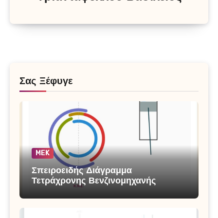
Σας Ξέφυγε
MEK
Σπειροειδής Διάγραμμα
Τετράχρονης Βενζινομηχανής