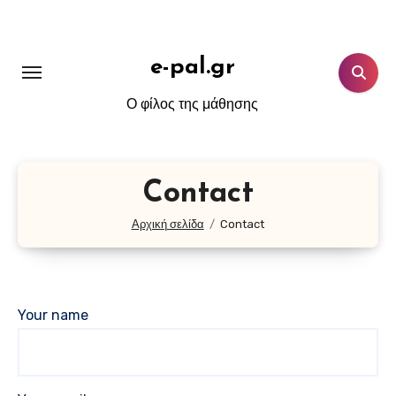
Μετάβαση
στο
περιεχόμενο
e-pal.gr
Ο φίλος της μάθησης
Contact
Αρχική σελίδα
Contact
Your name