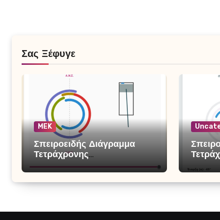
Σας Ξέφυγε
MEK
Uncate
Σπειροειδής Διάγραμμα
Σπειρο
Τετράχρονης
Τετράχ
Βενζινομηχανής
Μηχαν