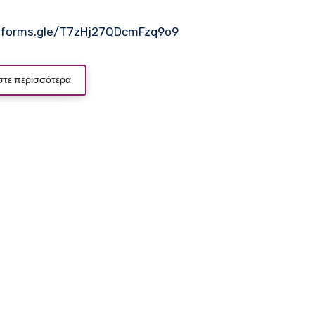
//forms.gle/T7zHj27QDcmFzq9o9
στε περισσότερα