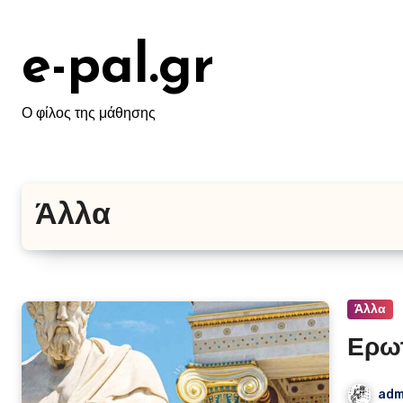
Μετάβαση
στο
e-pal.gr
περιεχόμενο
Ο φίλος της μάθησης
Άλλα
Άλλα
Ερω
adm