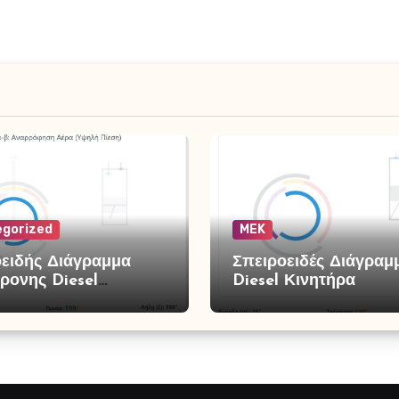
gorized
MEK
ειδής Διάγραμμα
Σπειροειδές Διάγραμ
ρονης Diesel
Diesel Κινητήρα
ής με Υπερπλήρωση